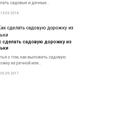
лать садовые и дачные...
14.03.2018
к сделать садовую дорожку из
льки
тья о том, как выложить садовую
ожку из речной или...
05.09.2017