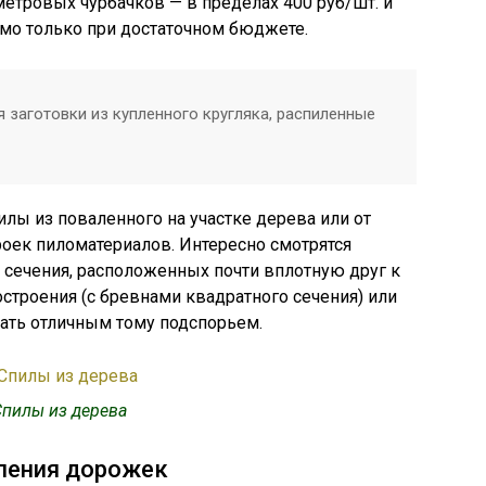
метровых чурбачков — в пределах 400 руб/шт. и
мо только при достаточном бюджете.
 заготовки из купленного кругляка, распиленные
лы из поваленного на участке дерева или от
оек пиломатериалов. Интересно смотрятся
 сечения, расположенных почти вплотную друг к
остроения (с бревнами квадратного сечения) или
ать отличным тому подспорьем.
пилы из дерева
ления дорожек