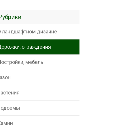
Рубрики
О ландшафтном дизайне
Дорожки, ограждения
Постройки, мебель
Газон
Растения
Водоемы
Камни