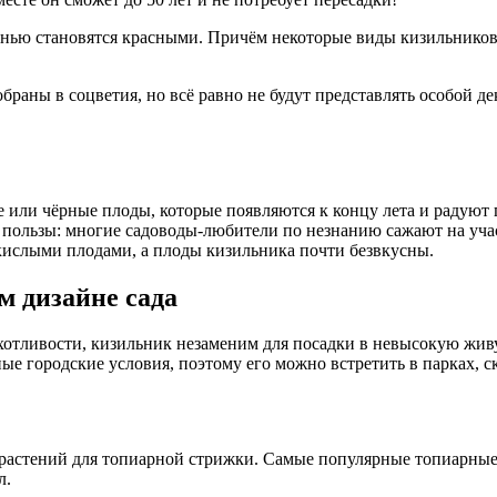
енью становятся красными. Причём некоторые виды кизильников 
браны в соцветия, но всё равно не будут представлять особой д
е или чёрные плоды, которые появляются к концу лета и радуют гл
и пользы: многие садоводы-любители по незнанию сажают на уча
кислыми плодами, а плоды кизильника почти безвкусны.
 дизайне сада
хотливости, кизильник незаменим для посадки в невысокую живу
 городские условия, поэтому его можно встретить в парках, ск
 растений для топиарной стрижки. Самые популярные топиарны
л.