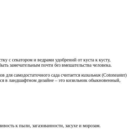
ку с секатором и ведрами удобрений от куста к кусту,
 быть замечательным почти без вмешательства человека.
в для самодостаточного сада считается
кизильник
(Cotoneaster)
ются в ландшафтном дизайне – это кизильник обыкновенный,
ивость к пыли, загазованности, засухе и морозам.