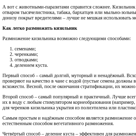
А вот с животными-паразитами справится сложнее. Кизильник 
отваром тысячелистника, табака, бархатцев или мыльно-зольным
донизу покрыт вредителями – лучше не мешкая использовать м
Как легко размножить кизильник
Размножение кизильника возможно следующими способами:
семенами;
черенками;
отводками;
делением куста.
Первый способ – самый долгий, муторный и ненадёжный. Всхож
проверяют на качество в чане с водой (пустые семена должны 
всхожести. Весной, после окончания стратификации, их можно
Второй способ – самый популярный и практичный. Лучше всего 
их в воду с любым стимулятором корнеобразования (например
для черенков кизильника укрытия из полиэтилена или пластик
Самым простым и надёжным способом является размножение от
естественным способом вегетативного размножения.
Четвёртый способ – деление куста – эффективен для размножен