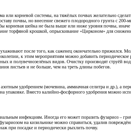
ма или корневой системы, на тяжёлых почвах желательно сделать
оставу почвы, но внесение свежего плодородного грунта с 200-
обы корневая шейка не была выше или ниже уровня почвы, иначе
вание торфяной крошкой, опрыскивание «Цирконом» для снижен
 ухаживают после того, как саженец окончательно прижился. Мо
еликолепии, к этим мероприятиям можно добавить периодическое 
ных и полувечнозелёных видов. Очистку производят струёй воды
ия листьев и не больше, чем на треть длины побегов.
зотным удобрением (мочевина, аммиачная селитра и др.), а пе
 на упаковке. Вместо калийно-фосфорного удобрения можно испол
ериальным инфекциям. Иногда его может поразить фузариоз – гр
фузариозом на кизильнике можно справиться, удалив повреждён
енаж при посадке и периодически рыхлить почву.