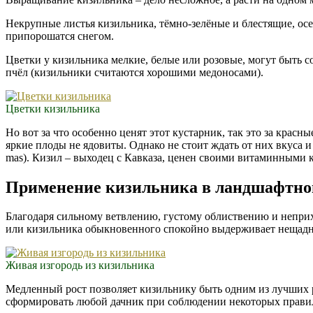
Некрупные листья кизильника, тёмно-зелёные и блестящие, ос
припорошатся снегом.
Цветки у кизильника мелкие, белые или розовые, могут быть со
пчёл (кизильники считаются хорошими медоносами).
Цветки кизильника
Но вот за что особенно ценят этот кустарник, так это за красны
яркие плоды не ядовиты. Однако не стоит ждать от них вкуса 
mas). Кизил – выходец с Кавказа, ценен своими витаминными 
Применение кизильника в ландшафтном
Благодаря сильному ветвлению, густому облиствению и непри
или кизильника обыкновенного спокойно выдерживает нещадные
Живая изгородь из кизильника
Медленный рост позволяет кизильнику быть одним из лучших
сформировать любой дачник при соблюдении некоторых прави