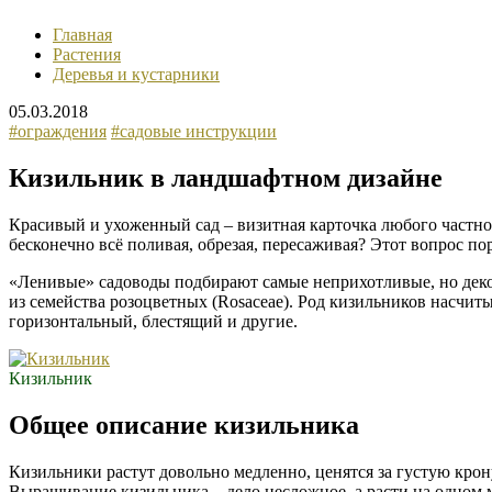
Главная
Растения
Деревья и кустарники
05.03.2018
#ограждения
#садовые инструкции
Кизильник в ландшафтном дизайне
Красивый и ухоженный сад – визитная карточка любого частного
бесконечно всё поливая, обрезая, пересаживая? Этот вопрос по
«Ленивые» садоводы подбирают самые неприхотливые, но декор
из семейства розоцветных (Rosaceae). Род кизильников насчит
горизонтальный, блестящий и другие.
Кизильник
Общее описание кизильника
Кизильники растут довольно медленно, ценятся за густую крону,
Выращивание кизильника – дело несложное, а расти на одном ме