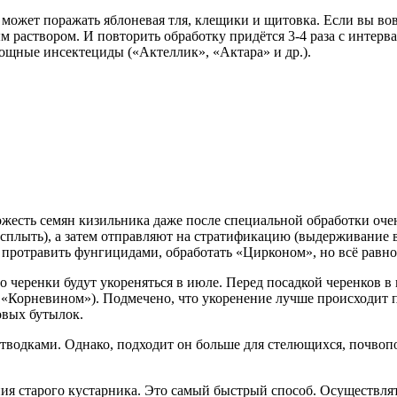
может поражать яблоневая тля, клещики и щитовка. Если вы вов
 раствором. И повторить обработку придётся 3-4 раза с интервал
ощные инсектециды («Актеллик», «Актара» и др.).
есть семян кизильника даже после специальной обработки очен
всплыть), а затем отправляют на стратификацию (выдерживание 
 протравить фунгицидами, обработать «Цирконом», но всё равно
черенки будут укореняться в июле. Перед посадкой черенков в 
, «Корневином»). Подмечено, что укоренение лучше происходит
овых бутылок.
водками. Однако, подходит он больше для стелющихся, почвопо
ия старого кустарника. Это самый быстрый способ. Осуществлять