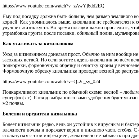
https://www.youtube.com/watch?v=zAwYj6dd2EQ
Яму под посадку должна быть больше, чем размер земляного ко
корней. Как упоминалось выше, кизильник не требователен к с
улучшит жизнь куста. Во время посадки важно проследить, чт
утрамбовка грунта после посадки, обильный полив, мульчиро
Как ухаживать за кизильником
Уход за кизильником донельзя прост. Обычно за ним вообще не
засохших ветвей. Но если хотите видеть кизильник во всём в
подкормки, формовочную обрезку и очистку кроны у вечнозелё
Формовочную обрезку кизильника проводят весной до распускан
https://www.youtube.com/watch?v=Q-2c_sy_024
Подкармливают кизильник по обычной схеме: весной – любым а
суперфосфат). Расход выбранного вами удобрения будет указан
м2 почвы.
Болезни и вредители кизильника
Болеет кизильник редко, ведь он устойчив к вирусным и бакт
влажности почвы и поражает корни и нижнюю часть стебля. С 
столкнуться с этой инфекцией, желательно не забывать про др