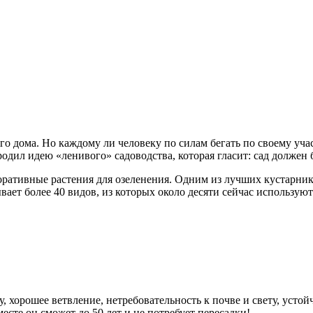
 дома. Но каждому ли человеку по силам бегать по своему участ
родил идею «ленивого» садоводства, которая гласит: сад должен
ативные растения для озеленения. Одним из лучших кустарнико
ывает более 40 видов, из которых около десяти сейчас использу
 хорошее ветвление, нетребовательность к почве и свету, устойч
сте он сможет до 50 лет и не потребует пересадки!