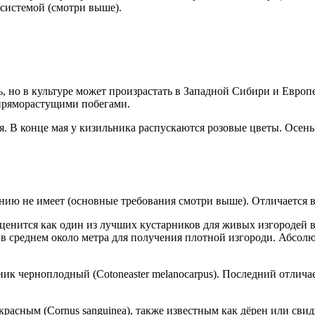
 системой (смотри выше).
, но в культуре может произрастать в Западной Сибири и Европе
с пряморастущими побегами.
я. В конце мая у кизильника распускаются розовые цветы. Осенью
нию не имеет (основные требования смотри выше). Отличается 
ценится как один из лучших кустарников для живых изгородей 
т в среднем около метра для получения плотной изгороди. Абсолю
ик черноплодный (Cotoneaster melanocarpus). Последний отлич
красным (Сornus sanguinea), также известным как дёрен или сви