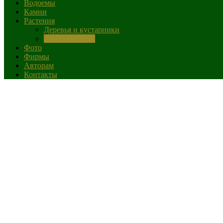
Водоемы
Камни
Растения
Деревья и кустарники
Цветы и травы
Фото
Фирмы
Авторам
Контакты