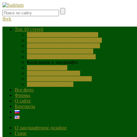
fb
vk
Топ 10 статей
Капельный полив своими руками
Клеверный газон: плюсы и минусы
Скарификатор для газона: что это?
Можжевельник: посадка и уход
Газон для ленивых: посев и уход
Кизильник в ландшафте
Растения для пруда
Голубые можжевельники
Голубая ель и другие виды ели
Дёрен: посадка и уход
Все фото
Фирмы
О сайте
Контакты
О ландшафтном дизайне
Газон