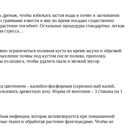
 дренаж, чтобы избежать застоя воды в почве и загнивания
ми граммами извести в яму во время посадки существенно
 растение погибнет. Остальные процедуры стандартны: легкая
ия стресса…
жно ограничиться поливом куста во время засухи и обрезкой
рыхление почвы под кустом после полива, прополку,
 из шланга, чтобы удалить пыль и мелкий мусор.
ред цветением – калийно-фосфорным (сернокислый калий,
ьзовать древесную золу. Норма её внесения – 3 стакана на 1
ибная инфекция, которая активизируется при повышенной
ные ткани и обработав растение фунгицидами. Чтобы не