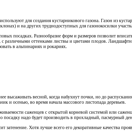
 используют для создания кустарникового газона. Газон из кус
 склонах) и на других труднодоступных для газонокосилки участк
овых посадках. Разнообразие форм и размеров позволит вписать 
, с различными оттенками листвы и цветами плодов. Ландшафтн
вать в альпинариях и рокариях.
е высаживать весной, когда набухнут почки, но до распускания
ник и осенью, во время начала массового листопада деревьев.
живаемости саженцев с открытой корневой системой или саженц
но посадку надо будет производить в прохладный, пасмурный ден
т затенение. Хотя лучше всего его декоративные качества прояв