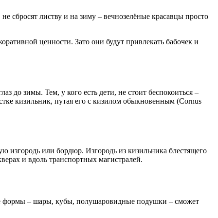
не сбросят листву и на зиму – вечнозелёные красавцы просто
екоративной ценности. Зато они будут привлекать бабочек и
аз до зимы. Тем, у кого есть дети, не стоит беспокоиться –
стке кизильник, путая его с кизилом обыкновенным (Cornus
ю изгородь или бордюр. Изгородь из кизильника блестящего
верах и вдоль транспортных магистралей.
е формы – шары, кубы, полушаровидные подушки – сможет