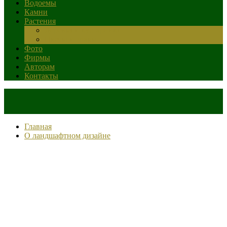
Водоемы
Камни
Растения
Деревья и кустарники
Цветы и травы
Фото
Фирмы
Авторам
Контакты
Главная
О ландшафтном дизайне