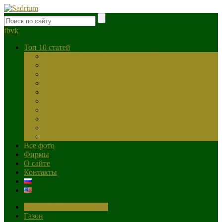
fb
vk
Топ 10 статей
Капельный полив своими руками
Клеверный газон: плюсы и минусы
Скарификатор для газона: что это?
Можжевельник: посадка и уход
Газон для ленивых: посев и уход
Кизильник в ландшафте
Растения для пруда
Голубые можжевельники
Голубая ель и другие виды ели
Дёрен: посадка и уход
Все фото
Фирмы
О сайте
Контакты
О ландшафтном дизайне
Газон