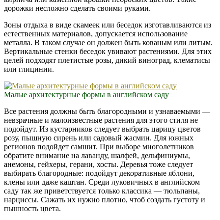
дорожки несложно сделать своими руками.
Зоны отдыха в виде скамеек или беседок изготавливаются из
естественных материалов, допускается использование
металла. В таком случае он должен быть кованым или литым.
Вертикальные стенки беседок увивают растениями. Для этих
целей подходят плетистые розы, дикий виноград, клематисы
или глицинии.
Малые архитектурные формы в английском саду
Все растения должны быть благородными и узнаваемыми —
невзрачные и малоизвестные растения для этого стиля не
подойдут. Из кустарников следует выбрать царицу цветов
розу, пышную сирень или садовый жасмин. Для южных
регионов подойдет самшит. При выборе многолетников
обратите внимание на лаванду, шалфей, дельфиниумы,
анемоны, гейхеры, герани, хосты. Деревья тоже следует
выбирать благородные: подойдут декоративные яблони,
клены или даже каштан. Среди луковичных в английском
саду так же приветствуется только классика — тюльпаны,
нарциссы. Сажать их нужно плотно, чтоб создать густоту и
пышность цвета.