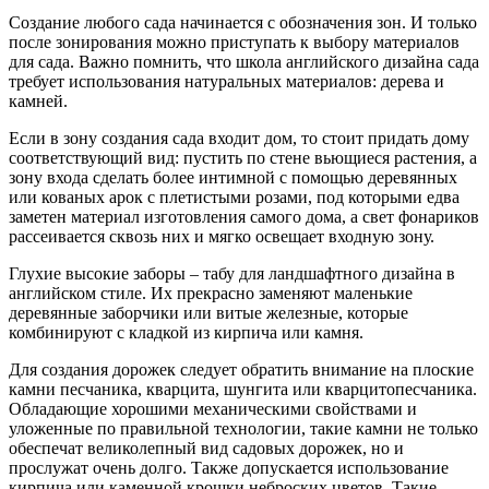
Создание любого сада начинается с обозначения зон. И только
после зонирования можно приступать к выбору материалов
для сада. Важно помнить, что школа английского дизайна сада
требует использования натуральных материалов: дерева и
камней.
Если в зону создания сада входит дом, то стоит придать дому
соответствующий вид: пустить по стене вьющиеся растения, а
зону входа сделать более интимной с помощью деревянных
или кованых арок с плетистыми розами, под которыми едва
заметен материал изготовления самого дома, а свет фонариков
рассеивается сквозь них и мягко освещает входную зону.
Глухие высокие заборы – табу для ландшафтного дизайна в
английском стиле. Их прекрасно заменяют маленькие
деревянные заборчики или витые железные, которые
комбинируют с кладкой из кирпича или камня.
Для создания дорожек следует обратить внимание на плоские
камни песчаника, кварцита, шунгита или кварцитопесчаника.
Обладающие хорошими механическими свойствами и
уложенные по правильной технологии, такие камни не только
обеспечат великолепный вид садовых дорожек, но и
прослужат очень долго. Также допускается использование
кирпича или каменной крошки неброских цветов. Такие