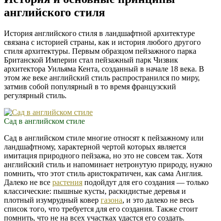
английского стиля
История английского стиля в ландшафтной архитектуре
связана с историей страны, как и история любого другого
стиля архитектуры. Первым образцом пейзажного парка
Британской Империи стал пейзажный парк Чизвик
архитектора Уильяма Кента, созданный в начале 18 века. В
этом же веке английский стиль распространился по миру,
затмив собой популярный в то время французский
регулярный стиль.
Сад в английском стиле
Сад в английском стиле многие относят к пейзажному или
ландшафтному, характерной чертой которых является
имитация природного пейзажа, но это не совсем так. Хотя
английский стиль и напоминает нетронутую природу, нужно
помнить, что этот стиль аристократичен, как сама Англия.
Далеко не все
растения
подойдут для его создания — только
классические: пышные кусты, раскидистые деревья и
плотный изумрудный ковер
газона
, и это далеко не весь
список того, что требуется для его создания. Также стоит
помнить, что не на всех участках удастся его создать.