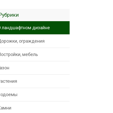
Рубрики
О ландшафтном дизайне
Дорожки, ограждения
Постройки, мебель
Газон
Растения
Водоемы
Камни