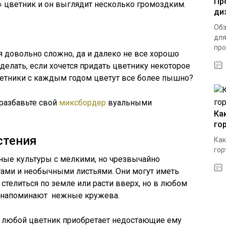
Пр
 цветник и он выглядит несколько громоздким.
ди
Обз
для
про
 довольно сложно, да и далеко не все хорошо
делать, если хочется придать цветнику некоторое
летники с каждым годом цветут все более пышно?
разбавьте свой
миксбордер
вуальными
Ка
го
стения
Как
гор
ные культуры с мелкими, но чрезвычайно
ами и необычными листьями. Они могут иметь
 стелиться по земле или расти вверх, но в любом
м напоминают нежные кружева.
 любой цветник приобретает недостающие ему