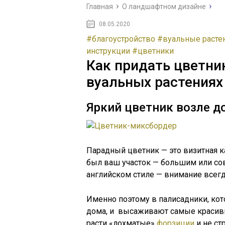
Главная
О ландшафтном дизайне
08.05.2020
#благоустройство
#вуальные расте
инструкции
#цветники
Как придать цветник
вуальных растениях
Яркий цветник возле д
Парадный цветник — это визитная к
был ваш участок — большим или с
английском стиле — внимание всег
Именно поэтому в палисадники, кот
дома, и высаживают самые красивые
расти «лохматые»
форзиции
и не ст