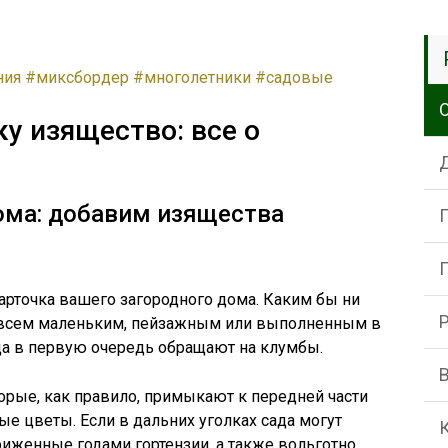
ния
#миксбордер
#многолетники
#садовые
у изящество: все о
ома: добавим изящества
арточка вашего загородного дома. Каким бы ни
овсем маленьким, пейзажным или выполненным в
да в первую очередь обращают на клумбы.
орые, как правило, примыкают к передней части
 цветы. Если в дальних уголках сада могут
риженные годами гортензии, а также вольготно