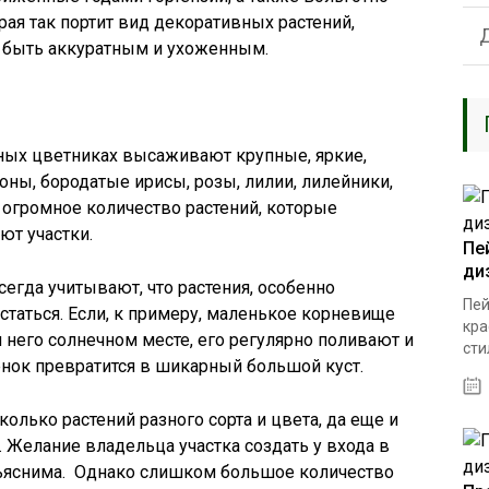
орая так портит вид декоративных растений,
 быть аккуратным и ухоженным.
дных цветниках высаживают крупные, яркие,
оны, бородатые ирисы, розы, лилии, лилейники,
 огромное количество растений, которые
ют участки.
Пе
ди
сегда учитывают, что растения, особенно
Пей
статься. Если, к примеру, маленькое корневище
кра
него солнечном месте, его регулярно поливают и
стил
енок превратится в шикарный большой куст.
лько растений разного сорта и цвета, да еще и
 Желание владельца участка создать у входа в
объяснима. Однако слишком большое количество