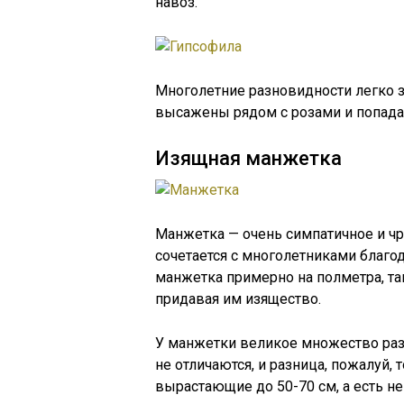
навоз.
Многолетние разновидности легко з
высажены рядом с розами и попада
Изящная манжетка
Манжетка — очень симпатичное и чр
сочетается с многолетниками благо
манжетка примерно на полметра, так
придавая им изящество.
У манжетки великое множество разн
не отличаются, и разница, пожалуй,
вырастающие до 50-70 см, а есть н