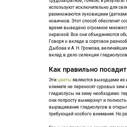
трудозатратное, тонкое, и результат
используют исключительно для сел
размножаются луковицами (детками
новичков. Этот способ обеспечит со
время выведено огромное множест
окраской. Все они объединяются о
Говоря о вкладе в сортовое разнооб
Дыбова и А. Н. Громова, величайши
вклад в дело селекции гладиолусов
Как правильно посадит
Эти
цветы
являются выходцами из 
климате не переносят суровых зим
гладиолусы на зиму необходимо: пер
они попросту вымерзнут и полность
выращивание гладиолусов в открыто
требующей особого внимания. Но ре