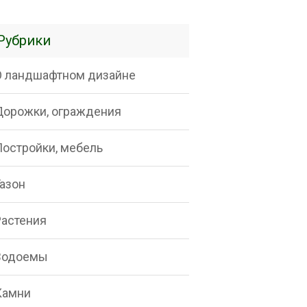
Рубрики
О ландшафтном дизайне
Дорожки, ограждения
Постройки, мебель
Газон
Растения
Водоемы
Камни