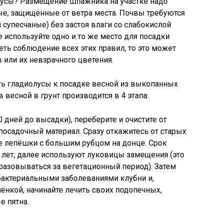
олусы? Размещение шпажника на участке надо
ые, защищённые от ветра места. Почвы требуются
 супесчаные) без застоя влаги со слабокислой
е используйте одно и то же место для посадки
еть соблюдение всех этих правил, то это может
 или их невзрачного цветения.
ть гладиолусы к посадке весной из выкопанных
 весной в грунт производится в 4 этапа:
0 дней до высадки), переберите и очистите от
осадочный материал. Сразу откажитесь от старых
 лепёшки с большим рубцом на донце. Срок
 лет, далее используют луковицы замещения (это
разовываться за вегетационный период). Затем
актериальными заболеваниями клубни и,
нкой, начинайте лечить своих подопечных,
е пятна.