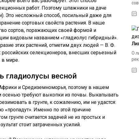
 скорее всего вас разочарует. Этот способ
сов
екционных работ. Поэтому шпажники на даче
). Это несложный способ, посильный даже для
хранение сортовых свойств растения. В наше
во сортов, поражающих своей формой и
бщим видовым названием «гладиолус гибридный».
Ли
разие этих растений, отметим двух людей — В. Ф.
х российских селекционеров, внесших серьезный
О л
рек
 в мире.
ь гладиолусы весной
Африки и Средиземноморья, поэтому в нашем
 и осенью требуют выкопки из почвы. Выкапывать
езимовать в грунте, к сожалению, им не удастся:
ю «пропадут». Именно по этой причине
м грунте считается задачей не из простых и
зультат стоит затраченных усилий.