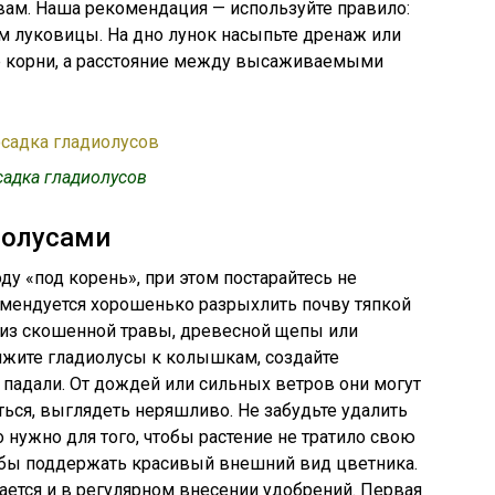
вам. Наша рекомендация — используйте правило:
м луковицы. На дно лунок насыпьте дренаж или
е корни, а расстояние между высаживаемыми
адка гладиолусов
иолусами
у «под корень», при этом постарайтесь не
омендуется хорошенько разрыхлить почву тяпкой
 из скошенной травы, древесной щепы или
яжите гладиолусы к колышкам, создайте
 падали. От дождей или сильных ветров они могут
ться, выглядеть неряшливо. Не забудьте удалить
 нужно для того, чтобы растение не тратило свою
тобы поддержать красивый внешний вид цветника.
ается и в регулярном внесении удобрений. Первая