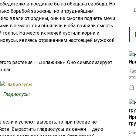
Победителю в поединке была обещана свобода. Но
лько борьбой за жизнь, но и труднейшим
ях вдали от родины, они не смогли поднять мечи
ыми в землю, они обнялись и оба приняли смерть
толпы. На месте их мечей пустили корни и
иолусы, являясь отражением настоящей мужской
Ир
этого растения — «шпажник». Оно символизирует
шпаг.
Как
отл
Гладиолусы
Ир
 если и успеют вызреть, то при посеве не
гр
йств. Вырастить гладиолусы из семян — дело
Опи