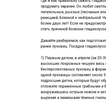
Где и как правильно сажать глади
продумать заранее. Он любит светл
питательные, рыхлые (песчаные или
реакцией, близкой к нейтральной. Н
более двух лет! Если не предусмотр
стать причиной болезни гладиолусов
Давайте разберёмся, как подготови
ранее луковиц. Посадка гладиолусов
1) Первым делом, в апреле (за 20-3
высохших покровных чешуек весь п
бесперспективных луковиц в форме
одной луковицы составляет около 5
подросшие детки, которые будут об
отложите поражённые грибными и б
вооружившись острым ножом и зелё
вырезая и замазывая тёмные гнилы