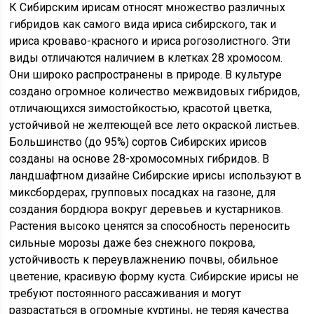
К Сибирским ирисам относят множество различных
гибридов как самого вида ириса сибирского, так и
ириса кроваво-красного и ириса рогозолистного. Эти
виды отличаются наличием в клетках 28 хромосом.
Они широко распространены в природе. В культуре
создано огромное количество межвидовых гибридов,
отличающихся зимостойкостью, красотой цветка,
устойчивой не желтеющей все лето окраской листьев.
Большинство (до 95%) сортов Сибирских ирисов
созданы на основе 28-хромосомных гибридов. В
ландшафтном дизайне Сибирские ирисы используют в
миксбордерах, групповых посадках на газоне, для
создания бордюра вокруг деревьев и кустарников.
Растения высоко ценятся за способность переносить
сильные морозы даже без снежного покрова,
устойчивость к переувлажнению почвы, обильное
цветение, красивую форму куста. Сибирские ирисы не
требуют постоянного рассаживания и могут
разрастаться в огромные куртины, не теряя качества