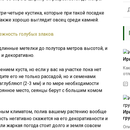
три-четыре кустика, которые при такой посадке
 Также хорошо выглядит овсец среди камней.
длинные метелки до полутора метров высотой, и
 и декоративно.
Ир
Как
ием куста, но если у вас на участке пока нет
отл
ите его не только рассадой, но и семенами.
аглубляют (2-3 мм) и по мере необходимости
оянное место, сеянцы берут с большим комом
нным климатом, полив вашему растению вообще
Ир
гр
сть негативно скажется на его декоративности и
если жаркая погода стоит долго и земля совсем
Опи