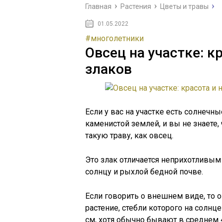
Главная
Растения
Цветы и травы
01.05.2022
#многолетники
Овсец на участке: к
злаков
Если у вас на участке есть солнечн
каменистой землей, и вы не знаете, 
такую траву, как овсец.
Это злак отличается неприхотливым
солнцу и рыхлой бедной почве.
Если говорить о внешнем виде, то 
растение, стебли которого на солнц
см, хотя обычно бывают в среднем 4