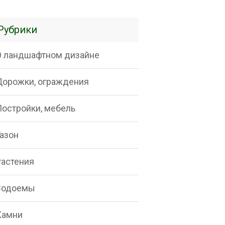
Рубрики
О ландшафтном дизайне
Дорожки, ограждения
Постройки, мебель
Газон
Растения
Водоемы
Камни