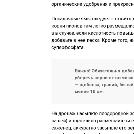
органические удобрения и прекрасно
Посадочные ямы следует готовить д
корни пионов там легко размещались
а в случае, если кислотность повы
добавьте в нее песка. Кроме того, 
суперфосфата.
Важно! Обязательно доба
уберечь корни от вымока
— щебенка, гравий, битый 
менее 10 см.
На дренаж насыпьте плодородной з
на ней) и тщательно размешайте все
саженец, аккуратно засыпьте его зе