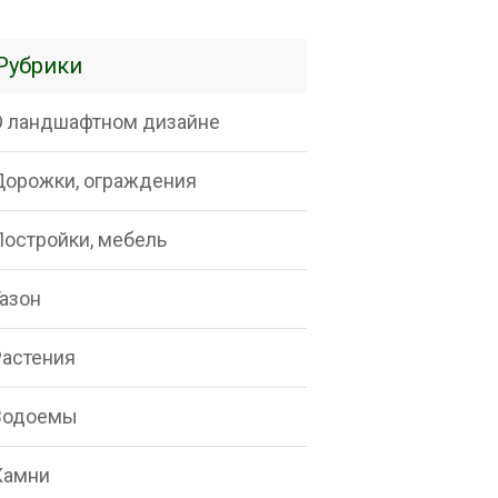
Рубрики
О ландшафтном дизайне
Дорожки, ограждения
Постройки, мебель
Газон
Растения
Водоемы
Камни