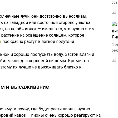
сов
олнечные лучи, они достаточно выносливы,
ь на западной или восточной стороне участка.
т, но не обжигают — именно то, что нужно этим
т растение на освещение солнцем, которое
Ли
ы
прекрасно растут в легкой полутени.
О л
рек
ной и хорошо пропускать воду. Застой влаги и
убительны для корневой системы. Кроме того,
оэтому их лучше не высаживать близко к
ям и высаживание
 яму, в почву, где будут расти пионы, нужно
оровий навоз — пионы очень хорошо реагируют на