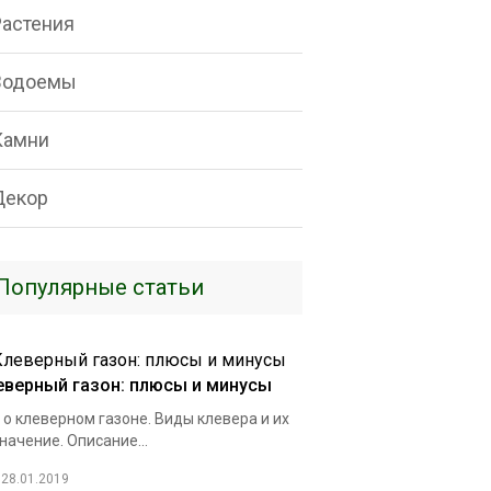
Растения
Водоемы
Камни
Декор
Популярные статьи
еверный газон: плюсы и минусы
 о клеверном газоне. Виды клевера и их
начение. Описание...
28.01.2019