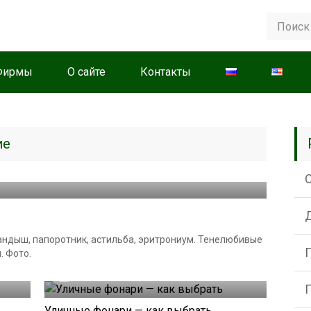
Фирмы
О сайте
Контакты
ие
 ландыш, папоротник, астильба, эритрониум. Тенелюбивые
. Фото.
28.03.2020
Уличные фонари — как выбрать