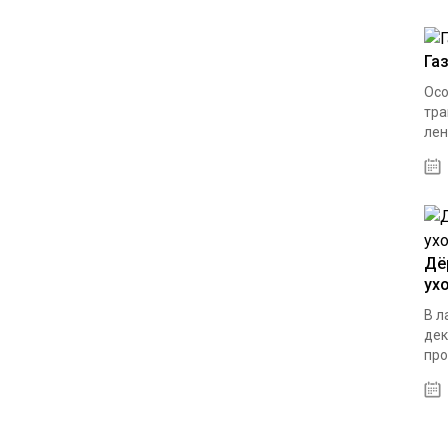
Га
Осо
тра
лен
Дё
ух
В л
дек
про