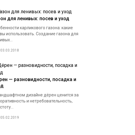
зон для ленивых: посев и уход
бенности карликового газона: какие
вы использовать. Создание газона для
ивых...
03.03.2018
рен — разновидности, посадка и
од
андшафтном дизайне дёрен ценится за
оративность и нетребовательность,
стоту...
05.02.2019