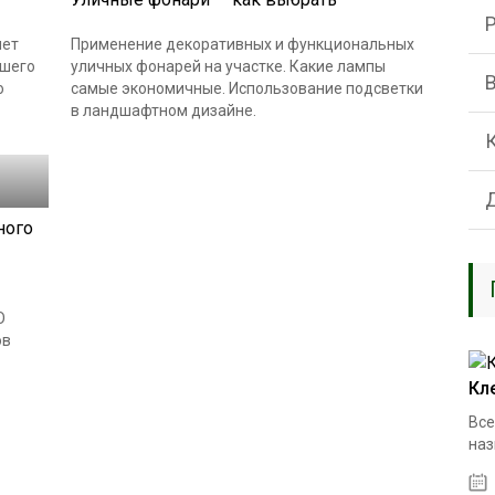
нет
Применение декоративных и функциональных
ашего
уличных фонарей на участке. Какие лампы
ю
самые экономичные. Использование подсветки
в ландшафтном дизайне.
ного
О
ов
Кл
Все
наз