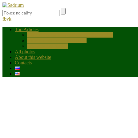
fb
vk
Top Articles
Garden Fountain – An Exquisite Decoration
How to make a Gnome House
Scandinavian garden
All photos
About this website
Contacts