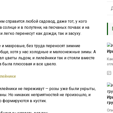
им справится любой садовод, даже тот, у кого
а солнце и в полутени, на песчаных почвах и на
 легко перенесут как дожди, так и засуху.
 и махровые, без труда переносят зимние
Ир
бще, хотя у нас холодные и малоснежные зимы. А
ал цветы льдом, и лилейники так и стояли вместе
Как
а была плюсовая и все цвело.
отл
 лилейники не переживут — розы уже были укрыты,
аны. Но никаких неприятностей не произошло, и
Ир
о формируются в кустик.
гр
Опи