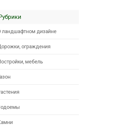
Рубрики
О ландшафтном дизайне
Дорожки, ограждения
Постройки, мебель
Газон
Растения
Водоемы
Камни