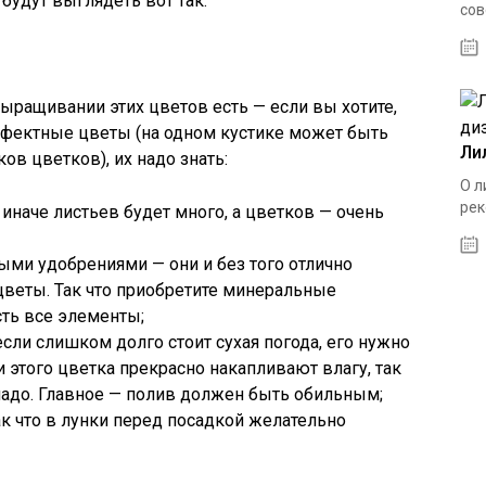
будут выглядеть вот так:
сов
выращивании этих цветов есть — если вы хотите,
ффектные цветы (на одном кустике может быть
Ли
в цветков), их надо знать:
О л
рек
 иначе листьев будет много, а цветков — очень
ыми удобрениями — они и без того отлично
цветы. Так что приобретите минеральные
ть все элементы;
если слишком долго стоит сухая погода, его нужно
 этого цветка прекрасно накапливают влагу, так
 надо. Главное — полив должен быть обильным;
ак что в лунки перед посадкой желательно