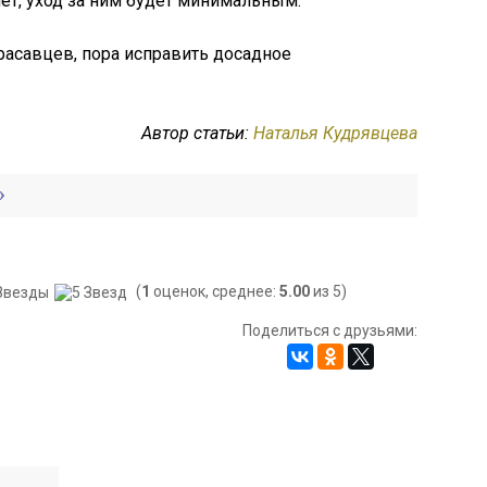
ет, уход за ним будет минимальным.
красавцев, пора исправить досадное
Автор статьи:
Наталья Кудрявцева
(
1
оценок, среднее:
5.00
из 5)
Поделиться с друзьями: