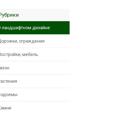
Рубрики
О ландшафтном дизайне
Дорожки, ограждения
Постройки, мебель
Газон
Растения
Водоемы
Камни