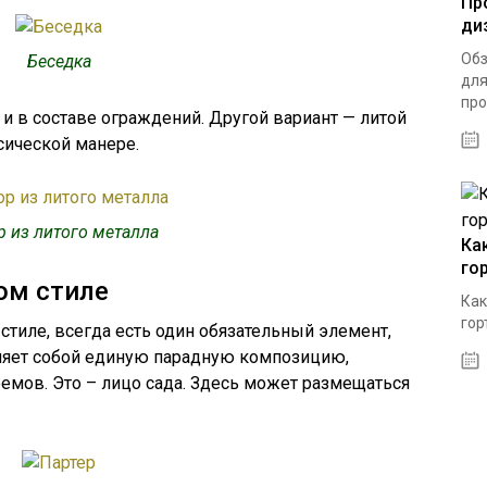
Пр
ди
Обз
Беседка
для
про
и в составе ограждений. Другой вариант — литой
сической манере.
р из литого металла
Ка
го
ом стиле
Как
гор
стиле, всегда есть один обязательный элемент,
ляет собой единую парадную композицию,
оемов. Это – лицо сада. Здесь может размещаться