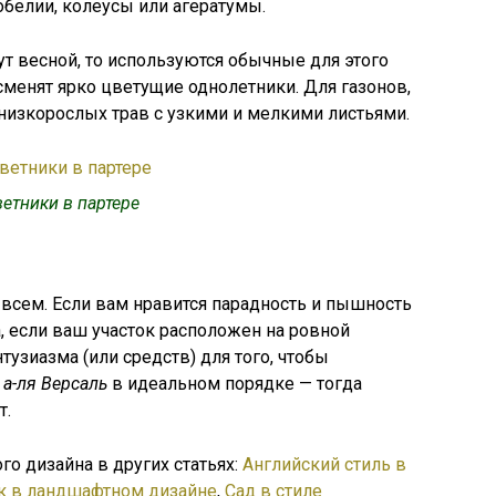
белии, колеусы или агератумы.
ут весной, то используются обычные для этого
менят ярко цветущие однолетники. Для газонов,
низкорослых трав с узкими и мелкими листьями.
етники в партере
 всем. Если вам нравится парадность и пышность
 если ваш участок расположен на ровной
нтузиазма (или средств) для того, чтобы
д
а-ля Версаль
в идеальном порядке — тогда
т.
го дизайна в других статьях:
Английский стиль в
ек в ландшафтном дизайне
,
Сад в стиле